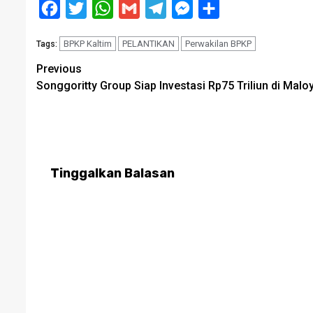
Facebook
Twitter
WhatsApp
Gmail
Telegram
Messenger
Share
BPKP Kaltim
PELANTIKAN
Perwakilan BPKP
Tags:
Post
Previous
Songgoritty Group Siap Investasi Rp75 Triliun di Malo
navigation
Tinggalkan Balasan