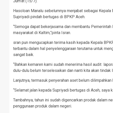
Jum’at (15/7).
Hasoloan Manalu sebelumnya menjabat sebagai Kepala 
Supriyadi pindah bertugas di BPKP Aceh.
“Semoga dapat bekerjasama dan membantu Pemerintah P
masyarakat di Kaltim,”pinta Isran.
sran pun mengucapkan terima kasih kepada Kepala BPKP
terbantu dalam hal penyelenggaraan terutama untuk men
sangat baik.
“Bahkan kemaren kami sudah menerima hasil audit laporan
dulu-dulu belum terselesaikan dan nanti kita akan tindak 
Lanjutnya, termasuk penyerahan aset belum dilimpahkan b
“Selamat jalan kepada Supriyadi bertugas di Aceh, saya ki
Tambahnya, tahun ini sudah digencarkan prodak dalam neg
penggunaan produk dalam negeri.