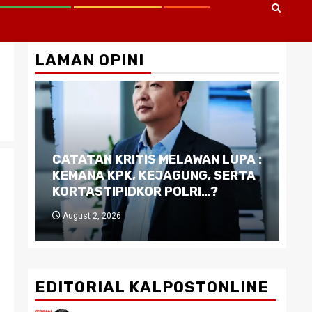
LAMAN OPINI
CATATAN KRITIS MELAWAN LUPA :
Di
KEMANA KPK, KEJAGUNG, SERTA
Ku
KORTASTIPIDKOR POLRI…?
Pe
August 2, 2026
J
EDITORIAL KALPOSTONLINE