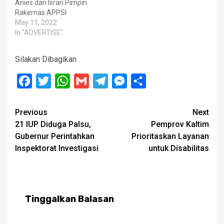
Anies dan Isran Pimpin
Rakernas APPSI
May 11, 2022
In "ADVERTISE"
Silakan Dibagikan
Facebook
Twitter
WhatsApp
Gmail
Telegram
Messenger
Share
Post
Previous
Next
21 IUP Diduga Palsu,
Pemprov Kaltim
navigation
Gubernur Perintahkan
Prioritaskan Layanan
Inspektorat Investigasi
untuk Disabilitas
Tinggalkan Balasan