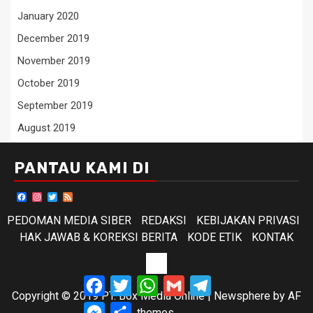
January 2020
December 2019
November 2019
October 2019
September 2019
August 2019
PANTAU KAMI DI
Facebook
Instagram
Twitter
Feed
PEDOMAN MEDIA SIBER
REDAKSI
KEBIJAKAN PRIVASI
HAK JAWAB & KOREKSI BERITA
KODE ETIK
KONTAK
KODE
Facebook
Twitter
WhatsApp
Gmail
Telegram
ETIK
Copyright © 2019 PT. Box Media Online
|
Newsphere
by AF
Messenger
Share
themes.