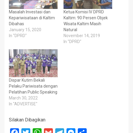
Masalah Investasi dan
Ketua Komisi IV DPRD
Kepariwisataan di Kaltim
Kaltim: 90 Persen Objek
Dibahas
Wisata Kaltim Masih
January 15, 2020
Natural
In "DPRD"
November 14, 2019
In "DPRD"
Dispar Kutim Bekali
Pelaku Pariwisata dengan
Pelatihan Public Speaking
March 30, 2022
In "ADVERTISE"
Silakan Dibagikan
Facebook
Twitter
WhatsApp
Gmail
Telegram
Messenger
Share