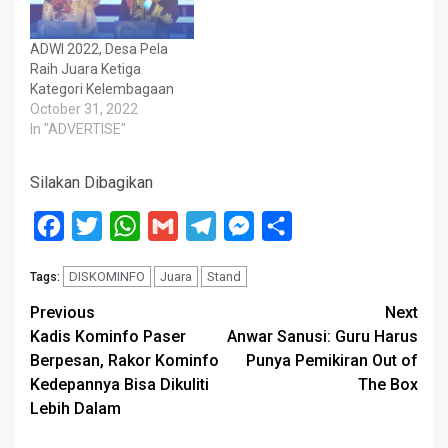
ADWI 2022, Desa Pela
Raih Juara Ketiga
Kategori Kelembagaan
October 31, 2022
In "ADVERTISE"
Silakan Dibagikan
Facebook
Twitter
WhatsApp
Gmail
Telegram
Messenger
Share
DISKOMINFO
Juara
Stand
Tags:
Post
Previous
Next
Kadis Kominfo Paser
Anwar Sanusi: Guru Harus
navigation
Berpesan, Rakor Kominfo
Punya Pemikiran Out of
Kedepannya Bisa Dikuliti
The Box
Lebih Dalam