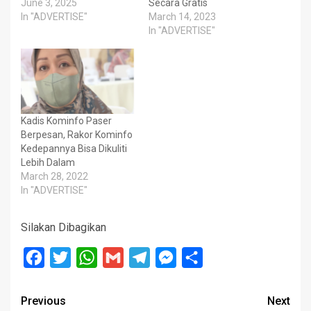
June 3, 2025
Secara Gratis
In "ADVERTISE"
March 14, 2023
In "ADVERTISE"
Kadis Kominfo Paser
Berpesan, Rakor Kominfo
Kedepannya Bisa Dikuliti
Lebih Dalam
March 28, 2022
In "ADVERTISE"
Silakan Dibagikan
Facebook
Twitter
WhatsApp
Gmail
Telegram
Messenger
Share
Post
Previous
Next