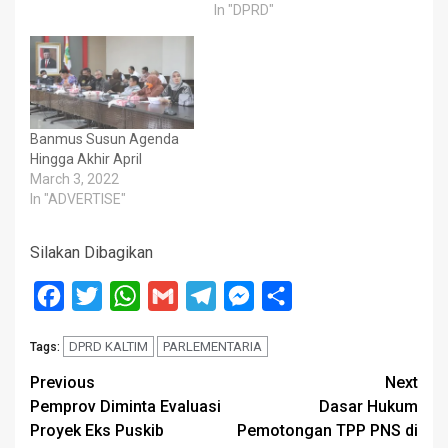
In "DPRD"
Banmus Susun Agenda
Hingga Akhir April
March 3, 2022
In "ADVERTISE"
Silakan Dibagikan
Facebook
Twitter
WhatsApp
Gmail
Telegram
Messenger
Share
DPRD KALTIM
PARLEMENTARIA
Tags:
Post
Previous
Next
Pemprov Diminta Evaluasi
Dasar Hukum
navigation
Proyek Eks Puskib
Pemotongan TPP PNS di