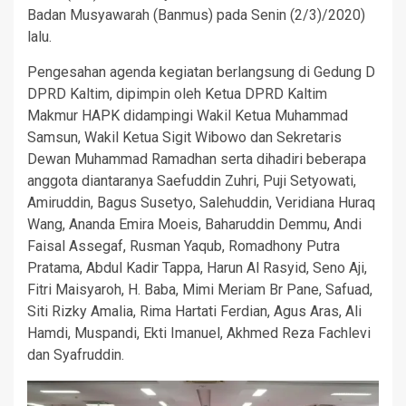
Badan Musyawarah (Banmus) pada Senin (2/3)/2020)
lalu.
Pengesahan agenda kegiatan berlangsung di Gedung D
DPRD Kaltim, dipimpin oleh Ketua DPRD Kaltim
Makmur HAPK didampingi Wakil Ketua Muhammad
Samsun, Wakil Ketua Sigit Wibowo dan Sekretaris
Dewan Muhammad Ramadhan serta dihadiri beberapa
anggota diantaranya Saefuddin Zuhri, Puji Setyowati,
Amiruddin, Bagus Susetyo, Salehuddin, Veridiana Huraq
Wang, Ananda Emira Moeis, Baharuddin Demmu, Andi
Faisal Assegaf, Rusman Yaqub, Romadhony Putra
Pratama, Abdul Kadir Tappa, Harun Al Rasyid, Seno Aji,
Fitri Maisyaroh, H. Baba, Mimi Meriam Br Pane, Safuad,
Siti Rizky Amalia, Rima Hartati Ferdian, Agus Aras, Ali
Hamdi, Muspandi, Ekti Imanuel, Akhmed Reza Fachlevi
dan Syafruddin.