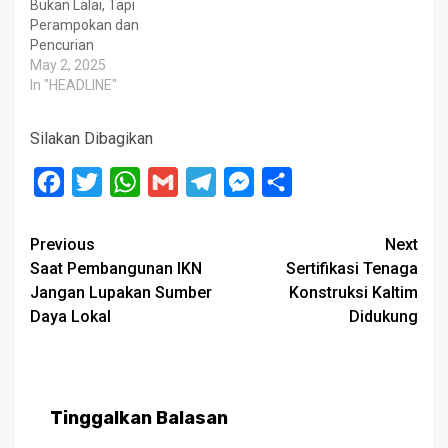
Bukan Lalai, Tapi
Perampokan dan
Pencurian
May 2, 2025
In "HEADLINE"
Silakan Dibagikan
Facebook
Twitter
WhatsApp
Gmail
Telegram
Messenger
Share
Post
Previous
Next
Saat Pembangunan IKN
Sertifikasi Tenaga
navigation
Jangan Lupakan Sumber
Konstruksi Kaltim
Daya Lokal
Didukung
Tinggalkan Balasan