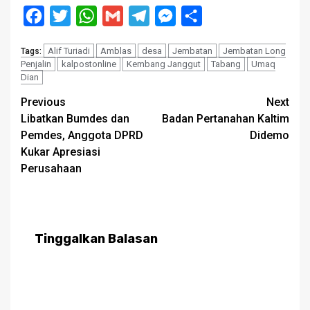
Facebook
Twitter
WhatsApp
Gmail
Telegram
Messenger
Share
Alif Turiadi
Amblas
desa
Jembatan
Jembatan Long
Tags:
Penjalin
kalpostonline
Kembang Janggut
Tabang
Umaq
Dian
Post
Previous
Next
Libatkan Bumdes dan
Badan Pertanahan Kaltim
navigation
Pemdes, Anggota DPRD
Didemo
Kukar Apresiasi
Perusahaan
Tinggalkan Balasan