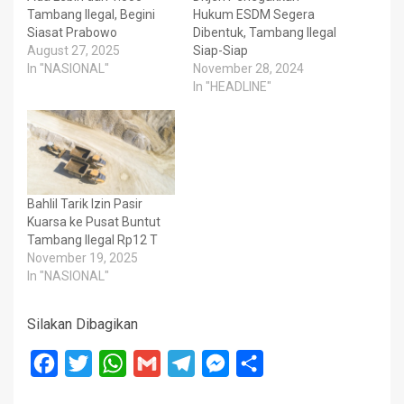
Tambang Ilegal, Begini
Hukum ESDM Segera
Siasat Prabowo
Dibentuk, Tambang Ilegal
August 27, 2025
Siap-Siap
In "NASIONAL"
November 28, 2024
In "HEADLINE"
Bahlil Tarik Izin Pasir
Kuarsa ke Pusat Buntut
Tambang Ilegal Rp12 T
November 19, 2025
In "NASIONAL"
Silakan Dibagikan
Facebook
Twitter
WhatsApp
Gmail
Telegram
Messenger
Share