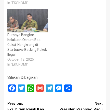
In "EKONOMI"
Purbaya Bongkar
Kelakuan Oknum Bea
Cukai: Nongkrong di
Starbucks-Backing Rokok
Ilegal
October 18, 2025
In "EKONOMI"
Silakan Dibagikan
Facebook
Twitter
WhatsApp
Gmail
Telegram
Messenger
Share
Post
Previous
Next
Eks Dirjen Pajak Ken
Presiden Prabowo Pacu