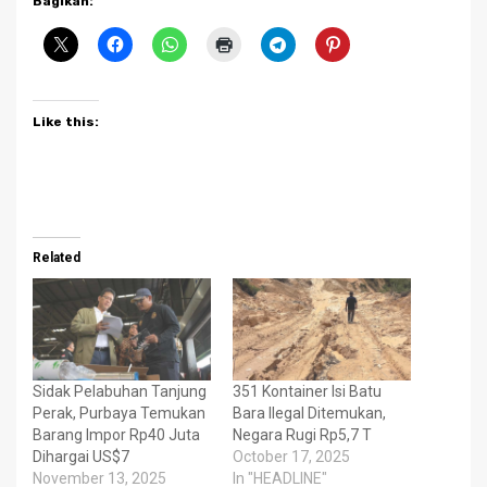
Bagikan:
Like this:
Related
Sidak Pelabuhan Tanjung
351 Kontainer Isi Batu
Perak, Purbaya Temukan
Bara Ilegal Ditemukan,
Barang Impor Rp40 Juta
Negara Rugi Rp5,7 T
Dihargai US$7
October 17, 2025
November 13, 2025
In "HEADLINE"