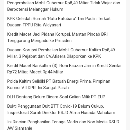
Pengembalian Mobil Gubernur Rp8,49 Miliar Tidak Wajar dan
Berpotensi Melanggar Hukum
KPK Geledah Rumah ‘Ratu Batubara’ Tan Paulin Terkait
Dugaan TPPU Rita Widyasari
Kredit Macet Jadi Pidana Korupsi, Mantan Pincab BRI
Tenggarong Mengadu ke Presiden
Dugaan Korupsi Pembelian Mobil Gubernur Kaltim Rp8,49
Miliar, 3 Pejabat dan CV.Afisera Dilaporkan ke KPK
Kredit Macet Bankaltim (3): Roni Fauzan Jamin Kredit Senilai
Rp72 Miliar, Macet Rp44 Miliar
Polda Kaltim Selidiki PT Batuah Energi Prima, Pimpinan
Komisi VII DPR: Ini Sangat Parah
DLH Bontang Belum Bicara Soal Galian Milik PT. EUP
Bukti Penggunaan Duit BTT Covid-19 Belum Cukup,
Inspektorat Surati Direktur RSJD Atma Husada Mahakam
Ini Rincian Penghasilan Tenaga Medis dan Non Medis RSUD
AW Sjahranie