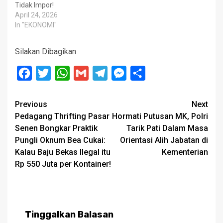
Tidak Impor!
April 24, 2026
In "EKONOMI"
Silakan Dibagikan
Facebook
Twitter
WhatsApp
Gmail
Telegram
Messenger
Share
Post
Previous
Next
Pedagang Thrifting Pasar
Hormati Putusan MK, Polri
navigation
Senen Bongkar Praktik
Tarik Pati Dalam Masa
Pungli Oknum Bea Cukai:
Orientasi Alih Jabatan di
Kalau Baju Bekas Ilegal itu
Kementerian
Rp 550 Juta per Kontainer!
Tinggalkan Balasan