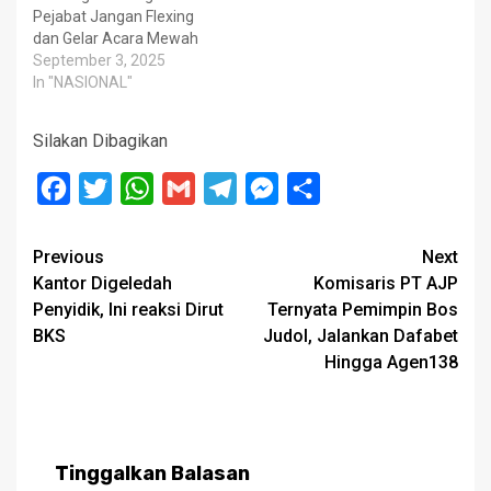
Pejabat Jangan Flexing
dan Gelar Acara Mewah
September 3, 2025
In "NASIONAL"
Silakan Dibagikan
Facebook
Twitter
WhatsApp
Gmail
Telegram
Messenger
Share
Post
Previous
Next
Kantor Digeledah
Komisaris PT AJP
navigation
Penyidik, Ini reaksi Dirut
Ternyata Pemimpin Bos
BKS
Judol, Jalankan Dafabet
Hingga Agen138
Tinggalkan Balasan