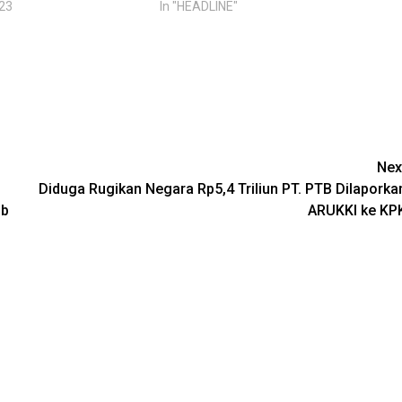
23
In "HEADLINE"
Nex
Diduga Rugikan Negara Rp5,4 Triliun PT. PTB Dilaporka
ib
ARUKKI ke KP