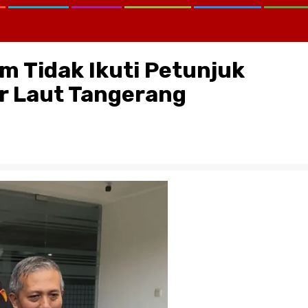
m Tidak Ikuti Petunjuk
r Laut Tangerang
LAWAN LUPA :
Dilema Kaltim di Tengah Krisis
GUNG, SERTA
Kutukan Sumber Daya Alam d
OLRI…?
Pemimpin yang Tak Kreatif
July 29, 2026