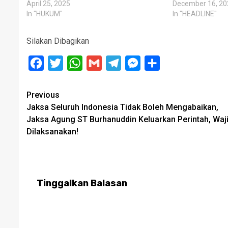
April 25, 2025
December 16, 20
In "HUKUM"
In "HEADLINE"
Silakan Dibagikan
Facebook
Twitter
WhatsApp
Gmail
Telegram
Messenger
Share
Post
Previous
Jaksa Seluruh Indonesia Tidak Boleh Mengabaikan,
navigation
Jaksa Agung ST Burhanuddin Keluarkan Perintah, Waj
Dilaksanakan!
Tinggalkan Balasan