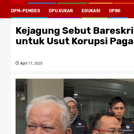
DPM-PEMDES
DPU KUKAR
EDUKASI
OPINI
Kejagung Sebut Bareskri
untuk Usut Korupsi Paga
April 17, 2025
CATATAN KRITIS ME
KEMANA KPK, KEJA
KORTASTIPIDKOR P
August 2, 2026