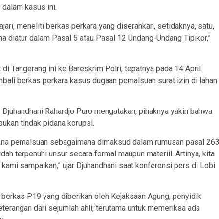
dalam kasus ini.
i, meneliti berkas perkara yang diserahkan, setidaknya, satu,
na diatur dalam Pasal 5 atau Pasal 12 Undang-Undang Tipikor,”
 di Tangerang ini ke Bareskrim Polri, tepatnya pada 14 April
mbali berkas perkara kasus dugaan pemalsuan surat izin di lahan
l Djuhandhani Rahardjo Puro mengatakan, pihaknya yakin bahwa
ukan tindak pidana korupsi.
pidana pemalsuan sebagaimana dimaksud dalam rumusan pasal 26
ah terpenuhi unsur secara formal maupun materiil. Artinya, kita
 kami sampaikan,” ujar Djuhandhani saat konferensi pers di Lobi
 berkas P19 yang diberikan oleh Kejaksaan Agung, penyidik
erangan dari sejumlah ahli, terutama untuk memeriksa ada