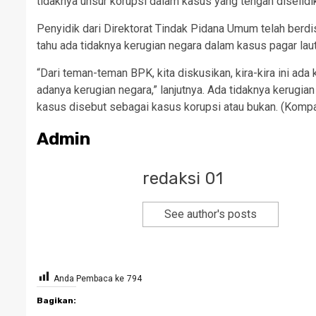
tidaknya unsur korupsi dalam kasus yang tengah diselidik
Penyidik dari Direktorat Tindak Pidana Umum telah ber
tahu ada tidaknya kerugian negara dalam kasus pagar laut
“Dari teman-teman BPK, kita diskusikan, kira-kira ini ad
adanya kerugian negara,” lanjutnya. Ada tidaknya kerugia
kasus disebut sebagai kasus korupsi atau bukan. (Komp
Admin
redaksi 01
See author's posts
Anda Pembaca ke
794
Bagikan: