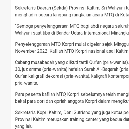
Sekretaris Daerah (Sekda) Provinsi Kaltim, Sri Wahyuni 
menghadiri secara langsung rangkaian acara MTQ di Kot
“Semoga penyelenggaraan MTQ bagi abdi negara seluruh tana
Wahyuni saat tiba di Bandar Udara Internasional Minang
Penyelenggaraan MTQ Korpri mulai digelar sejak Minggu
November 2022. Kafilah MTQ Korpri nasional asal Kaltim 
Cabang musabaqah yang diikuti tartil Qur’an (pria-wanita), t
30, juz amma (pria-wanita) hafalan Surah Al-Baqarah (pria-
Qur’an kaligrafi dekorasi (pria-wanita), kaligrafi kontem
pria-wanita.
Para peserta kafilah MTQ Korpri sebelumnya telah mengiku
bekal para qori dan qoriah anggota Korpri dalam mengikut
Sekretaris Kopri Kaltim, Deni Sutrisno yang juga ketua 
Provinsi Kaltim merupakan training center yang kedua 
yang lalu.