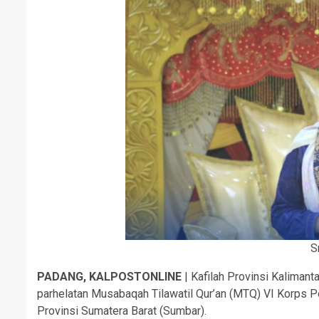
S
PADANG, KALPOSTONLINE
| Kafilah Provinsi Kalimant
parhelatan Musabaqah Tilawatil Qur’an (MTQ) VI Korps P
Provinsi Sumatera Barat (Sumbar).