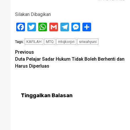
Silakan Dibagikan
Facebook
Twitter
WhatsApp
Gmail
Telegram
Messenger
Share
KAFILAH
MTQ
mtqkorpri
sriwahyuni
Tags:
Post
Previous
Duta Pelajar Sadar Hukum Tidak Boleh Berhenti dan
navigation
Harus Diperluas
Tinggalkan Balasan