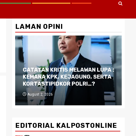
LAMAN OPINI
CATATAN KRITIS MELAWAN LUPA :
Di
KEMANA KPK, KEJAGUNG, SERTA
Ku
KORTASTIPIDKOR POLRI…?
Pe
August 2, 2026
J
EDITORIAL KALPOSTONLINE