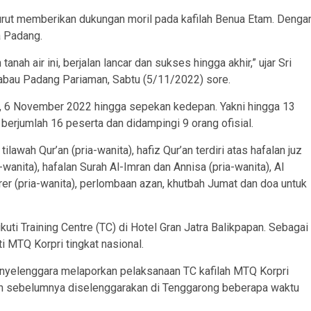
turut memberikan dukungan moril pada kafilah Benua Etam. Denga
a Padang.
h air ini, berjalan lancar dan sukses hingga akhir,” ujar Sri
kabau Padang Pariaman, Sabtu (5/11/2022) sore.
, 6 November 2022 hingga sepekan kedepan. Yakni hingga 13
berjumlah 16 peserta dan didampingi 9 orang ofisial.
ilawah Qur’an (pria-wanita), hafiz Qur’an terdiri atas hafalan juz
wanita), hafalan Surah Al-Imran dan Annisa (pria-wanita), Al
porer (pria-wanita), perlombaan azan, khutbah Jumat dan doa untuk
ti Training Centre (TC) di Hotel Gran Jatra Balikpapan. Sebagai
i MTQ Korpri tingkat nasional.
penyelenggara melaporkan pelaksanaan TC kafilah MTQ Korpri
dan sebelumnya diselenggarakan di Tenggarong beberapa waktu