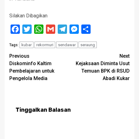
Silakan Dibagikan
Facebook
Twitter
WhatsApp
Gmail
Telegram
Messenger
Share
kubar
rekormuri
sendawar
seraung
Tags:
Post
Previous
Next
Diskominfo Kaltim
Kejaksaan Diminta Usut
navigation
Pembelajaran untuk
Temuan BPK di RSUD
Pengelola Media
Abadi Kukar
Tinggalkan Balasan