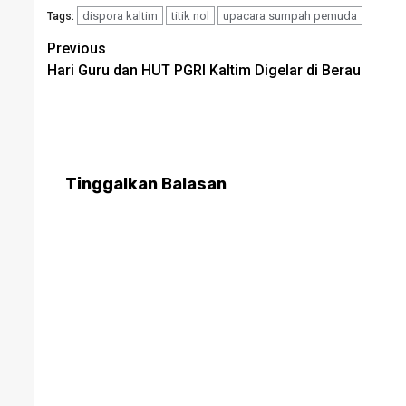
dispora kaltim
titik nol
upacara sumpah pemuda
Tags:
Post
Previous
Hari Guru dan HUT PGRI Kaltim Digelar di Berau
navigation
Tinggalkan Balasan