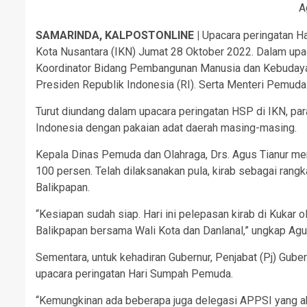
A
SAMARINDA, KALPOSTONLINE |
Upacara peringatan Ha
Kota Nusantara (IKN) Jumat 28 Oktober 2022. Dalam upaca
Koordinator Bidang Pembangunan Manusia dan Kebudayaan
Presiden Republik Indonesia (RI). Serta Menteri Pemuda d
Turut diundang dalam upacara peringatan HSP di IKN, pa
Indonesia dengan pakaian adat daerah masing-masing.
Kepala Dinas Pemuda dan Olahraga, Drs. Agus Tianur me
100 persen. Telah dilaksanakan pula, kirab sebagai rang
Balikpapan.
“Kesiapan sudah siap. Hari ini pelepasan kirab di Kukar 
Balikpapan bersama Wali Kota dan Danlanal,” ungkap Agu
Sementara, untuk kehadiran Gubernur, Penjabat (Pj) Gube
upacara peringatan Hari Sumpah Pemuda.
“Kemungkinan ada beberapa juga delegasi APPSI yang aka