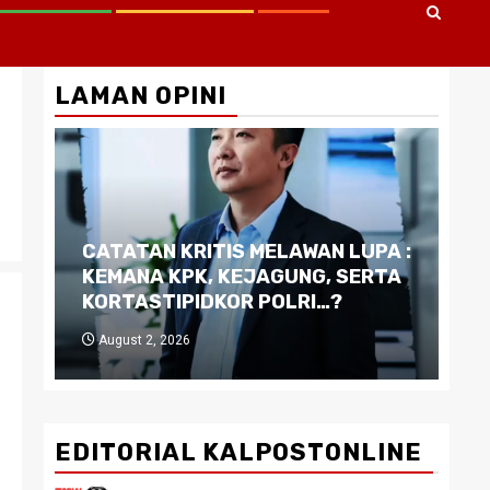
LAMAN OPINI
CATATAN KRITIS MELAWAN LUPA :
Di
KEMANA KPK, KEJAGUNG, SERTA
Ku
KORTASTIPIDKOR POLRI…?
Pe
August 2, 2026
J
EDITORIAL KALPOSTONLINE