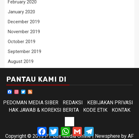
February 2020
January 2020
December 2019
November 2019
October 2019
September 2019
August 2019
PANTAU KAMI DI
Facebook
Instagram
Twitter
Feed
PEDOMAN MEDIA SIBER
REDAKSI
KEBIJAKAN PRIVASI
HAK JAWAB & KOREKSI BERITA
KODE ETIK
KONTAK
KODE
Facebook
Twitter
WhatsApp
Gmail
Telegram
ETIK
Copyright © 2019 PT. Box Media Online
|
Newsphere
by AF