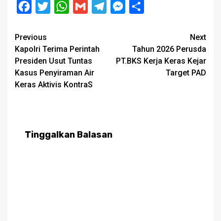
Facebook
Twitter
WhatsApp
Gmail
Telegram
Messenger
Share
Post
Previous
Next
Kapolri Terima Perintah
Tahun 2026 Perusda
navigation
Presiden Usut Tuntas
PT.BKS Kerja Keras Kejar
Kasus Penyiraman Air
Target PAD
Keras Aktivis KontraS
Tinggalkan Balasan