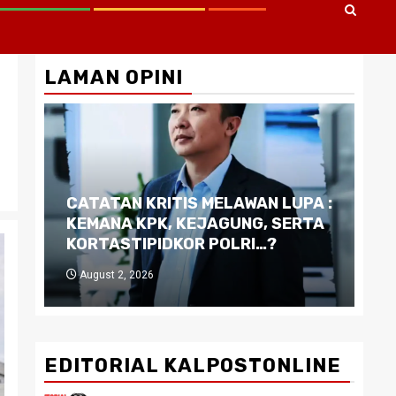
LAMAN OPINI
CATATAN KRITIS MELAWAN LUPA :
Di
KEMANA KPK, KEJAGUNG, SERTA
Ku
KORTASTIPIDKOR POLRI…?
Pe
August 2, 2026
J
EDITORIAL KALPOSTONLINE