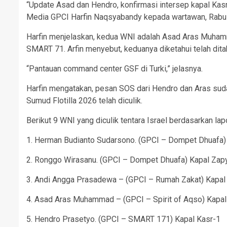
“Update Asad dan Hendro, konfirmasi intersep kapal Kasr-
Media GPCI Harfin Naqsyabandy kepada wartawan, Rabu
Harfin menjelaskan, kedua WNI adalah Asad Aras Muham
SMART 71. Arfin menyebut, keduanya diketahui telah ditah
“Pantauan command center GSF di Turki,” jelasnya.
Harfin mengatakan, pesan SOS dari Hendro dan Aras sud
Sumud Flotilla 2026 telah diculik.
Berikut 9 WNI yang diculik tentara Israel berdasarkan la
1. Herman Budianto Sudarsono. (GPCI – Dompet Dhuafa)
2. Ronggo Wirasanu. (GPCI – Dompet Dhuafa) Kapal Zap
3. Andi Angga Prasadewa – (GPCI – Rumah Zakat) Kapal
4. Asad Aras Muhammad – (GPCI – Spirit of Aqso) Kapal
5. Hendro Prasetyo. (GPCI – SMART 171) Kapal Kasr-1