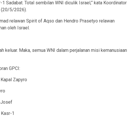
1 Sadabat. Total sembilan WNI diculik Israel,” kata Koordinator
 (20/5/2026).
mad relawan Spirit of Aqso dan Hendro Prasetyo relawan
an oleh Israel.
ah keluar. Maka, semua WNI dalam perjalanan misi kemanusiaan
poran GPCI:
 Kapal Zapyro
yro
 Josef
 Kasr-1