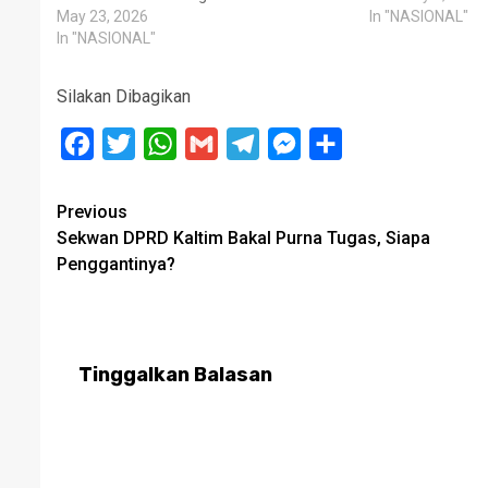
May 23, 2026
In "NASIONAL"
In "NASIONAL"
Silakan Dibagikan
Facebook
Twitter
WhatsApp
Gmail
Telegram
Messenger
Share
Post
Previous
Sekwan DPRD Kaltim Bakal Purna Tugas, Siapa
navigation
Penggantinya?
Tinggalkan Balasan