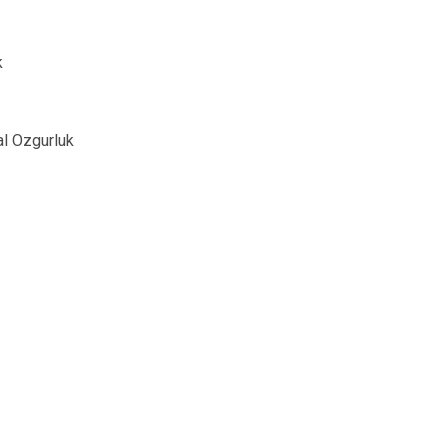
k
l Ozgurluk