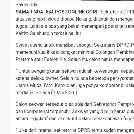
Salehuddin
SAMARINDA, KALPOSTONLINE.COM |
Sekretaris DPRD 
atau yang lebih akrab disapa Nunung, dilantik dan menge
tugas. Lantas siapa yang bakal menempati posisi terse
Kaltim Salehuddin terkait hal itu.
Syarat utama untuk menjabat sebagai Sekretaris DPRD Pr
memenuhi kualifikasi pangkat minimal Golongan Pembin
Pratama atau Eselon II.a. Selain itu, calon harus mendap
” Untuk pengangkatan sekwan adalah kewenangan kepala
karena selaku owner. Selain itu ada beberapa persyarat
Utama Muda, IV/c. Kemudian juga punya kompetensi dalam
media ini Selasa (19/5/2026).
Calon sekwan tersebut bisa saja dari Sekretariat Pempr
dan kompetensi terpenuhi. Sekwan yang dipilih harus p
antara legislatif dan eksekutif dalam melaksanakan fung
” Jika dari internal sekretariat DPRD tentu sudah mengeta