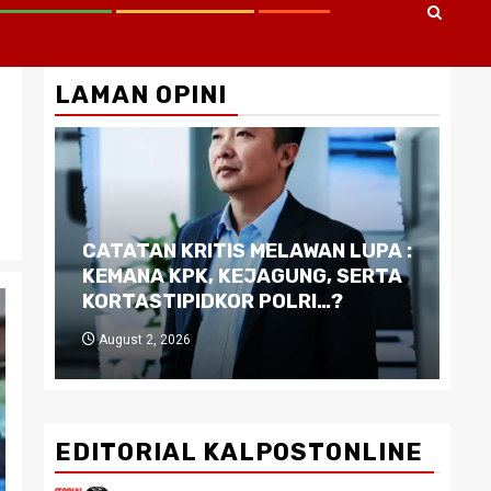
LAMAN OPINI
CATATAN KRITIS MELAWAN LUPA :
Di
KEMANA KPK, KEJAGUNG, SERTA
Ku
KORTASTIPIDKOR POLRI…?
Pe
August 2, 2026
J
EDITORIAL KALPOSTONLINE