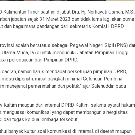
Kalimantan Timur saat ini dijabat Dra. Hj. Norhayati Usman, M.Si
mban jabatan sejak 31 Maret 2023 dan tidak lama lagi akan purna
but dan bagaimana pandangan dari sekretaris Komisi I DPRD
ovinsi adalah berstatus sebagai Pegawai Negeri Sipil (PNS) da
a Utama Muda, IV/c untuk menduduki Jabatan Pimpinan Tinggi
atkan persetujuan dari Pimpinan DPRD.
 daerah, namun harus mendapat persetujuan pimpinan DPRD,
an mesti dipenuhi, misal pangkat minimal Golongan Pembina
 manejerial pemerintahan dan politik,” ujar Salehuddin pada
ov Kaltim maupun dari internal DPRD Kaltim, selama syarat hukum
ula menguasai komunikasi yang dapat membangun sinergisitas
si dan tugas ke dua lembaga tersebut.
hui banyak kultur soal komunikasi di internal, di daerah maupun