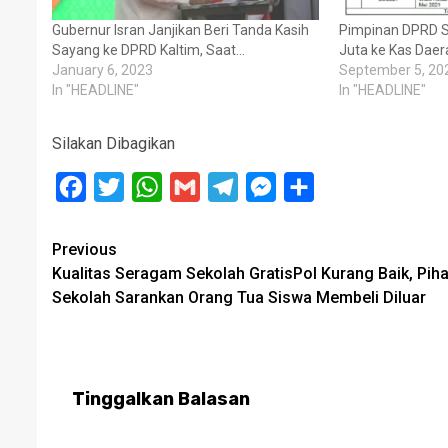
Gubernur Isran Janjikan Beri Tanda Kasih
Pimpinan DPRD S
Sayang ke DPRD Kaltim, Saat…
Juta ke Kas Daer
January 6, 2023
September 5, 20
In "HEADLINE"
In "HEADLINE"
Silakan Dibagikan
Facebook
Twitter
WhatsApp
Gmail
Telegram
Messenger
Share
Post
Previous
Kualitas Seragam Sekolah GratisPol Kurang Baik, Pih
navigation
Sekolah Sarankan Orang Tua Siswa Membeli Diluar
Tinggalkan Balasan