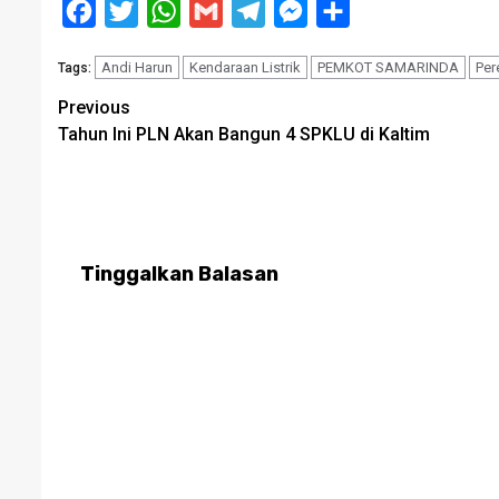
Facebook
Twitter
WhatsApp
Gmail
Telegram
Messenger
Share
Andi Harun
Kendaraan Listrik
PEMKOT SAMARINDA
Per
Tags:
Post
Previous
Tahun Ini PLN Akan Bangun 4 SPKLU di Kaltim
navigation
Tinggalkan Balasan