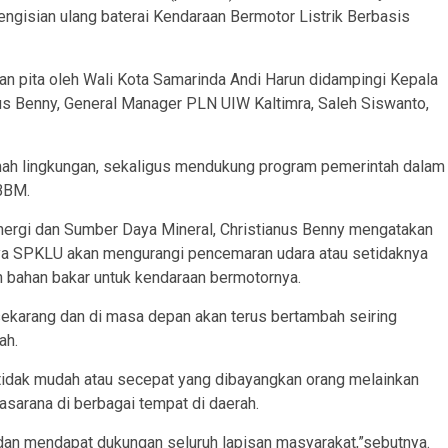
gisian ulang baterai Kendaraan Bermotor Listrik Berbasis
n pita oleh Wali Kota Samarinda Andi Harun didampingi Kepala
us Benny, General Manager PLN UIW Kaltimra, Saleh Siswanto,
ramah lingkungan, sekaligus mendukung program pemerintah dalam
BBM.
Energi dan Sumber Daya Mineral, Christianus Benny mengatakan
ya SPKLU akan mengurangi pencemaran udara atau setidaknya
n bahan bakar untuk kendaraan bermotornya.
 sekarang dan di masa depan akan terus bertambah seiring
ah.
 tidak mudah atau secepat yang dibayangkan orang melainkan
asarana di berbagai tempat di daerah.
 dan mendapat dukungan seluruh lapisan masyarakat,”sebutnya.