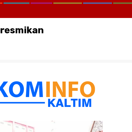
iresmikan
CATATAN KRITIS MELAWAN LUP
KEMANA KPK, KEJAGUNG, SER
KORTASTIPIDKOR POLRI…?
August 2, 2026