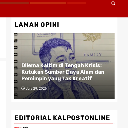
LAMAN OPINI
Gu
A :
Dilema Kaltim di Tengah Krisis:
Pe
TA
Kutukan Sumber Daya Alam dan
Bi
Pemimpin yang Tak Kreatif
da
July 29, 2026
J
EDITORIAL KALPOSTONLINE