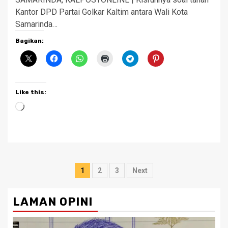
Kantor DPD Partai Golkar Kaltim antara Wali Kota
Samarinda…
Bagikan:
Like this:
Loading…
Posts
1
2
3
Next
pagination
LAMAN OPINI