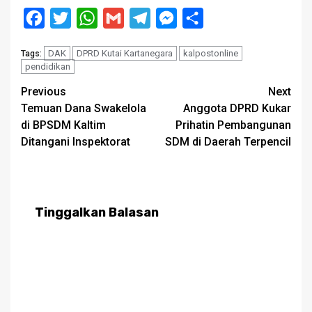
Facebook
Twitter
WhatsApp
Gmail
Telegram
Messenger
Share
DAK
DPRD Kutai Kartanegara
kalpostonline
Tags:
pendidikan
Post
Previous
Next
Temuan Dana Swakelola
Anggota DPRD Kukar
navigation
di BPSDM Kaltim
Prihatin Pembangunan
Ditangani Inspektorat
SDM di Daerah Terpencil
Tinggalkan Balasan