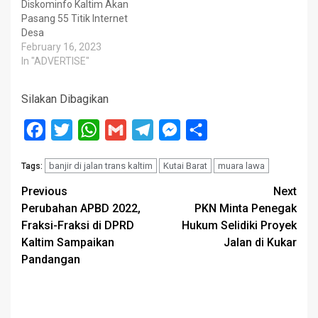
Diskominfo Kaltim Akan
Pasang 55 Titik Internet
Desa
February 16, 2023
In "ADVERTISE"
Silakan Dibagikan
Facebook
Twitter
WhatsApp
Gmail
Telegram
Messenger
Share
banjir di jalan trans kaltim
Kutai Barat
muara lawa
Tags:
Post
Previous
Next
Perubahan APBD 2022,
PKN Minta Penegak
navigation
Fraksi-Fraksi di DPRD
Hukum Selidiki Proyek
Kaltim Sampaikan
Jalan di Kukar
Pandangan