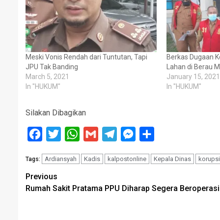
Meski Vonis Rendah dari Tuntutan, Tapi
Berkas Dugaan 
JPU Tak Banding
Lahan di Berau 
March 5, 2021
January 15, 2021
In "HUKUM"
In "HUKUM"
Silakan Dibagikan
Facebook
Twitter
WhatsApp
Gmail
Telegram
Messenger
Share
Ardiansyah
Kadis
kalpostonline
Kepala Dinas
korupsi
Tags:
Post
Previous
Rumah Sakit Pratama PPU Diharap Segera Beroperasi
navigation