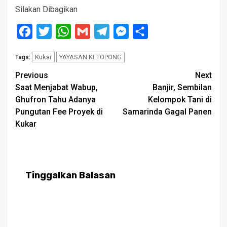
Silakan Dibagikan
Facebook
Twitter
WhatsApp
Gmail
Telegram
Messenger
Share
Kukar
YAYASAN KETOPONG
Tags:
Post
Previous
Next
Saat Menjabat Wabup,
Banjir, Sembilan
navigation
Ghufron Tahu Adanya
Kelompok Tani di
Pungutan Fee Proyek di
Samarinda Gagal Panen
Kukar
Tinggalkan Balasan