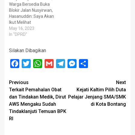
Warga Bersedia Buka
Blokir Jalan Nusyirwan,
Hasanuddin: Saya Akan
Ikut Melihat
May 16, 2023
In "DPRD"
Silakan Dibagikan
Facebook
Twitter
WhatsApp
Gmail
Telegram
Messenger
Share
Post
Previous
Next
Terkait Pemahalan Obat
Kejati Kaltim Pilih Duta
navigation
dan Tindakan Medik, Dirut
Pelajar Jenjang SMA/SMK
AWS Mengaku Sudah
di Kota Bontang
Tindaklanjuti Temuan BPK
RI