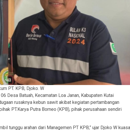
um PT. KPB, Djoko. W
06 Desa Batuah, Kecamatan Loa Janan, Kabupaten Kutai
 dugaan rusaknya kebun sawit akibat kegiatan pertambangan
 pihak PT.Karya Putra Borneo (KPB), pihak perusahaan sendiri
ambil tunggu arahan dari Managemen PT KPB,” ujar Djoko W kuas