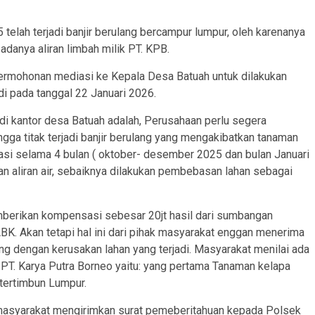
elah terjadi banjir berulang bercampur lumpur, oleh karenanya
adanya aliran limbah milik PT. KPB.
permohonan mediasi ke Kepala Desa Batuah untuk dilakukan
adi pada tanggal 22 Januari 2026.
di kantor desa Batuah adalah, Perusahaan perlu segera
ga titak terjadi banjir berulang yang mengakibatkan tanaman
si selama 4 bulan ( oktober- desember 2025 dan bulan Januari
n aliran air, sebaiknya dilakukan pembebasan lahan sebagai
mberikan kompensasi sebesar 20jt hasil dari sumbangan
BK. Akan tetapi hal ini dari pihak masyarakat enggan menerima
ng dengan kerusakan lahan yang terjadi. Masyarakat menilai ada
h PT. Karya Putra Borneo yaitu: yang pertama Tanaman kelapa
 tertimbun Lumpur.
i masyarakat mengirimkan surat pemeberitahuan kepada Polsek