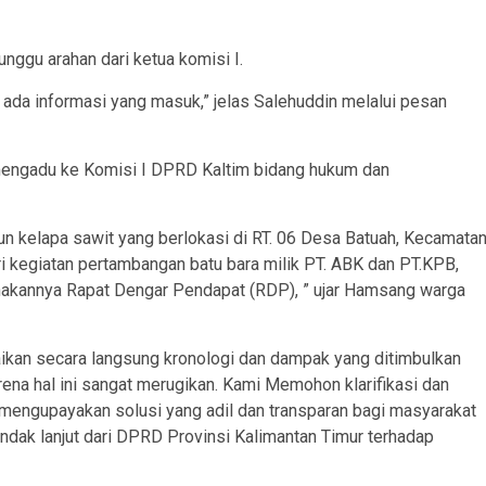
ggu arahan dari ketua komisi I.
m ada informasi yang masuk,” jelas Salehuddin melalui pesan
mengadu ke Komisi I DPRD Kaltim bidang hukum dan
n kelapa sawit yang berlokasi di RT. 06 Desa Batuah, Kecamata
ri kegiatan pertambangan batu bara milik PT. ABK dan PT.KPB,
nakannya Rapat Dengar Pendapat (RDP), ” ujar Hamsang warga
ikan secara langsung kronologi dan dampak yang ditimbulkan
rena hal ini sangat merugikan. Kami Memohon klarifikasi dan
 mengupayakan solusi yang adil dan transparan bagi masyarakat
dak lanjut dari DPRD Provinsi Kalimantan Timur terhadap