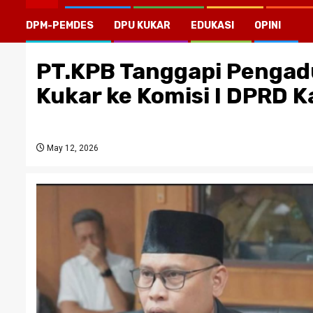
DPM-PEMDES
DPU KUKAR
EDUKASI
OPINI
PT.KPB Tanggapi Pengad
Kukar ke Komisi I DPRD K
May 12, 2026