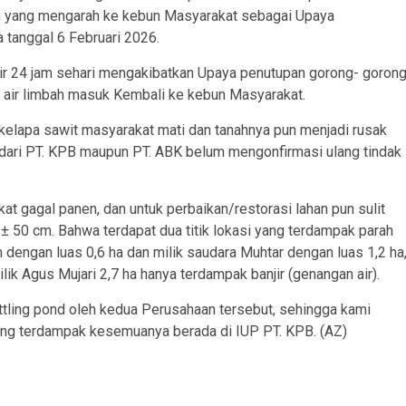
bah yang mengarah ke kebun Masyarakat sebagai Upaya
 tanggal 6 Februari 2026.
lir 24 jam sehari mengakibatkan Upaya penutupan gorong- goron
itu air limbah masuk Kembali ke kebun Masyarakat.
 kelapa sawit masyarakat mati dan tanahnya pun menjadi rusak
k dari PT. KPB maupun PT. ABK belum mengonfirmasi ulang tindak
t gagal panen, dan untuk perbaikan/restorasi lahan pun sulit
± 50 cm. Bahwa terdapat dua titik lokasi yang terdampak parah
an dengan luas 0,6 ha dan milik saudara Muhtar dengan luas 1,2 ha
lik Agus Mujari 2,7 ha hanya terdampak banjir (genangan air).
tling pond oleh kedua Perusahaan tersebut, sehingga kami
 yang terdampak kesemuanya berada di IUP PT. KPB. (AZ)