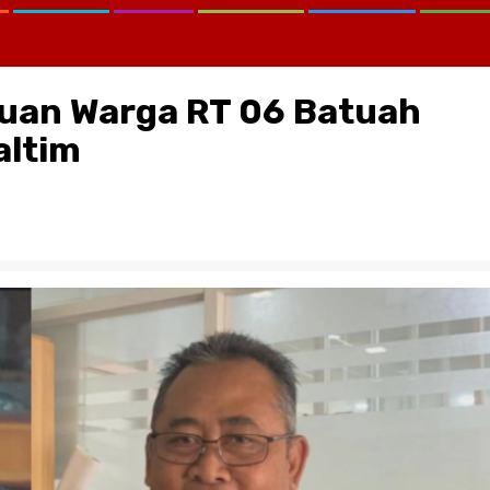
uan Warga RT 06 Batuah
altim
CATATAN KRITIS MELAWAN LUP
KEMANA KPK, KEJAGUNG, SER
KORTASTIPIDKOR POLRI…?
August 2, 2026