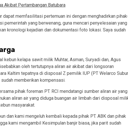
ga Akibat Pertambangan Batubara
r dapat memfasilitasi pertemuan ini dengan menghadirkan pihak
ansi pemerintah yang berwenang, guna mencari penyelesaian yang
kan kronologi kejadian dan dokumentasi foto lokasi. Saya sudah
Warga
eal kebun kelapa sawit milik Muhtar, Asman, Suryadi dan, Agus
disebabkan oleh tertutupnya aliran air akibat dari longsoran
 Bara Kaltim tepatnya di disposal Z pemilik IUP (PT Welarco Subu
ABK sudah memberikan kompensasi.
sama pihak foreman PT. RCI mendatangi sumber aliran air yang
kan aliran air yang diduga buangan air limbah dari disposal mili
kebun masyarakat.
kebun dan kami mengeluh kembali kepada pihak PT. ABK dan pihak
ga kami mengambil Kesimpulan banjir biasa, jika parit sudah