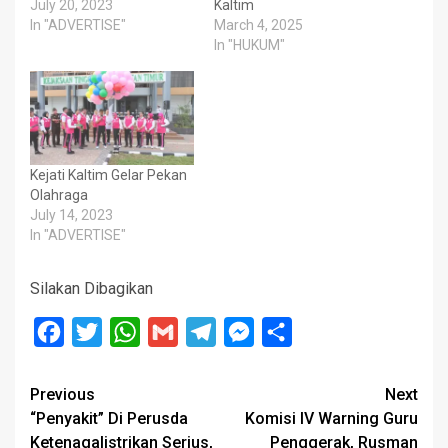
July 20, 2023
Kaltim
In "ADVERTISE"
March 4, 2025
In "HUKUM"
Kejati Kaltim Gelar Pekan
Olahraga
July 14, 2023
In "ADVERTISE"
Silakan Dibagikan
Facebook
Twitter
WhatsApp
Gmail
Telegram
Messenger
Share
Post
Previous
Next
“Penyakit” Di Perusda
Komisi IV Warning Guru
navigation
Ketenagalistrikan Serius,
Penggerak, Rusman