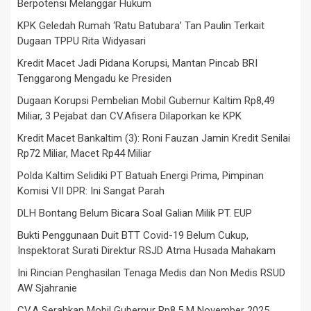
Berpotensi Melanggar Hukum
KPK Geledah Rumah ‘Ratu Batubara’ Tan Paulin Terkait
Dugaan TPPU Rita Widyasari
Kredit Macet Jadi Pidana Korupsi, Mantan Pincab BRI
Tenggarong Mengadu ke Presiden
Dugaan Korupsi Pembelian Mobil Gubernur Kaltim Rp8,49
Miliar, 3 Pejabat dan CV.Afisera Dilaporkan ke KPK
Kredit Macet Bankaltim (3): Roni Fauzan Jamin Kredit Senilai
Rp72 Miliar, Macet Rp44 Miliar
Polda Kaltim Selidiki PT Batuah Energi Prima, Pimpinan
Komisi VII DPR: Ini Sangat Parah
DLH Bontang Belum Bicara Soal Galian Milik PT. EUP
Bukti Penggunaan Duit BTT Covid-19 Belum Cukup,
Inspektorat Surati Direktur RSJD Atma Husada Mahakam
Ini Rincian Penghasilan Tenaga Medis dan Non Medis RSUD
AW Sjahranie
CV.A Serahkan Mobil Gubernur Rp8,5 M November 2025,