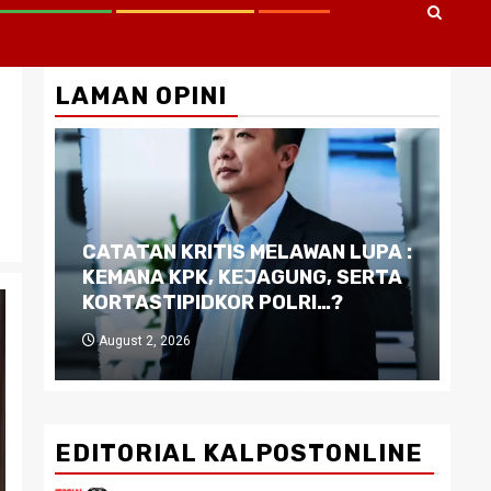
LAMAN OPINI
CATATAN KRITIS MELAWAN LUPA :
Di
KEMANA KPK, KEJAGUNG, SERTA
Ku
KORTASTIPIDKOR POLRI…?
Pe
August 2, 2026
J
EDITORIAL KALPOSTONLINE