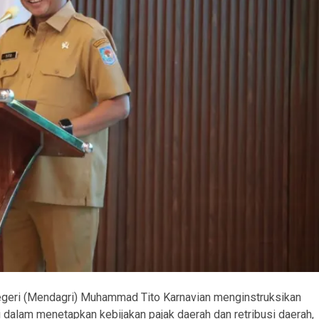
geri (Mendagri) Muhammad Tito Karnavian menginstruksikan
ati dalam menetapkan kebijakan pajak daerah dan retribusi daerah,