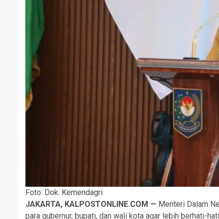
Foto: Dok. Kemendagri
JAKARTA, KALPOSTONLINE.COM —
Menteri Dalam Ne
para gubernur, bupati, dan wali kota agar lebih berhati-h