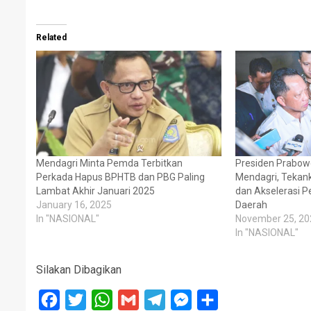
Related
Mendagri Minta Pemda Terbitkan
Presiden Prabow
Perkada Hapus BPHTB dan PBG Paling
Mendagri, Tekank
Lambat Akhir Januari 2025
dan Akselerasi 
January 16, 2025
Daerah
In "NASIONAL"
November 25, 20
In "NASIONAL"
Silakan Dibagikan
Facebook
Twitter
WhatsApp
Gmail
Telegram
Messenger
Share