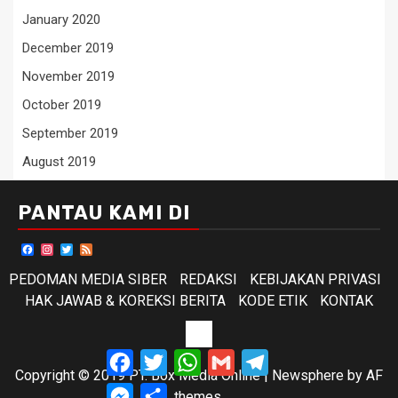
January 2020
December 2019
November 2019
October 2019
September 2019
August 2019
PANTAU KAMI DI
Facebook
Instagram
Twitter
Feed
PEDOMAN MEDIA SIBER
REDAKSI
KEBIJAKAN PRIVASI
HAK JAWAB & KOREKSI BERITA
KODE ETIK
KONTAK
KODE
Facebook
Twitter
WhatsApp
Gmail
Telegram
ETIK
Copyright © 2019 PT. Box Media Online
|
Newsphere
by AF
Messenger
Share
themes.