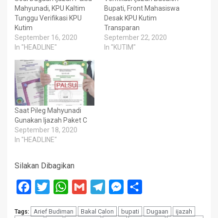
Mahyunadi, KPU Kaltim
Bupati, Front Mahasiswa
Tunggu Verifikasi KPU
Desak KPU Kutim
Kutim
Transparan
September 16, 2020
September 22, 2020
In "HEADLINE"
In "KUTIM"
Saat Pileg Mahyunadi
Gunakan Ijazah Paket C
September 18, 2020
In "HEADLINE"
Silakan Dibagikan
Facebook
Twitter
WhatsApp
Gmail
Telegram
Messenger
Share
Arief Budiman
Bakal Calon
bupati
Dugaan
ijazah
Tags: