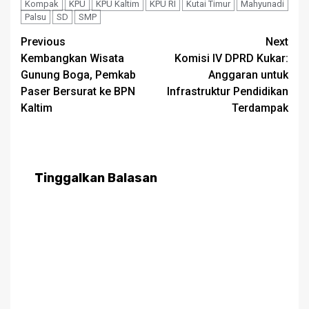
Kompak
KPU
KPU Kaltim
KPU RI
Kutai Timur
Mahyunadi
Palsu
SD
SMP
Post
Previous
Next
Kembangkan Wisata
Komisi IV DPRD Kukar:
navigation
Gunung Boga, Pemkab
Anggaran untuk
Paser Bersurat ke BPN
Infrastruktur Pendidikan
Kaltim
Terdampak
Tinggalkan Balasan