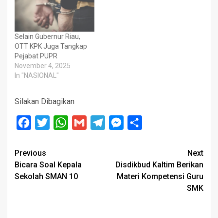
Selain Gubernur Riau,
OTT KPK Juga Tangkap
Pejabat PUPR
November 4, 2025
In "NASIONAL"
Silakan Dibagikan
Facebook
Twitter
WhatsApp
Gmail
Telegram
Messenger
Share
Post
Previous
Next
Bicara Soal Kepala
Disdikbud Kaltim Berikan
navigation
Sekolah SMAN 10
Materi Kompetensi Guru
SMK