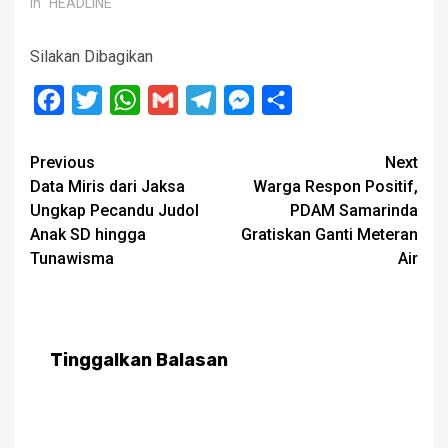
In "HEADLINE"
Silakan Dibagikan
Facebook
Twitter
WhatsApp
Gmail
Telegram
Messenger
Share
Post
Previous
Next
Data Miris dari Jaksa
Warga Respon Positif,
navigation
Ungkap Pecandu Judol
PDAM Samarinda
Anak SD hingga
Gratiskan Ganti Meteran
Tunawisma
Air
Tinggalkan Balasan