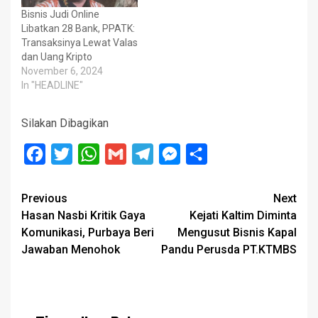
Bisnis Judi Online
Libatkan 28 Bank, PPATK:
Transaksinya Lewat Valas
dan Uang Kripto
November 6, 2024
In "HEADLINE"
Silakan Dibagikan
Facebook
Twitter
WhatsApp
Gmail
Telegram
Messenger
Share
Post
Previous
Next
Hasan Nasbi Kritik Gaya
Kejati Kaltim Diminta
navigation
Komunikasi, Purbaya Beri
Mengusut Bisnis Kapal
Jawaban Menohok
Pandu Perusda PT.KTMBS