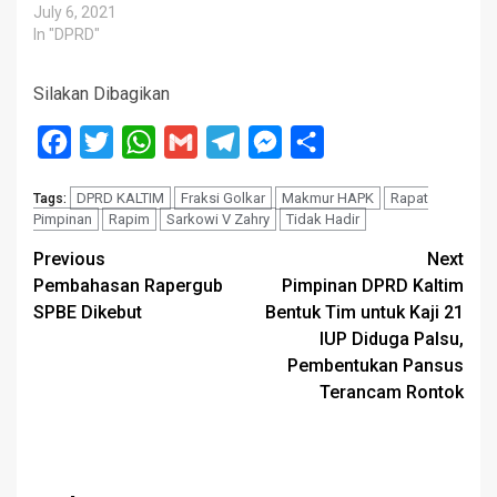
July 6, 2021
In "DPRD"
Silakan Dibagikan
Facebook
Twitter
WhatsApp
Gmail
Telegram
Messenger
Share
DPRD KALTIM
Fraksi Golkar
Makmur HAPK
Rapat
Tags:
Pimpinan
Rapim
Sarkowi V Zahry
Tidak Hadir
Post
Previous
Next
Pembahasan Rapergub
Pimpinan DPRD Kaltim
navigation
SPBE Dikebut
Bentuk Tim untuk Kaji 21
IUP Diduga Palsu,
Pembentukan Pansus
Terancam Rontok