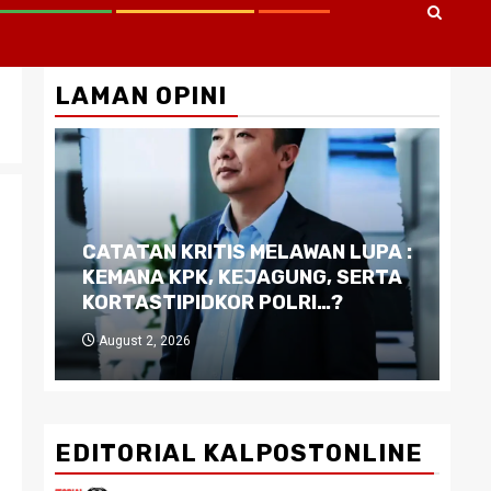
LAMAN OPINI
CATATAN KRITIS MELAWAN LUPA :
Di
KEMANA KPK, KEJAGUNG, SERTA
Ku
KORTASTIPIDKOR POLRI…?
Pe
August 2, 2026
J
EDITORIAL KALPOSTONLINE