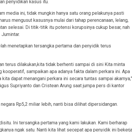
 penyidikan kasus itu.
am media ini, tidak mungkin hanya satu orang pelakunya pasti
 harus mengusut kasusnya mulai dari tahap perencanaan, lelang,
 selesai. Di titik-titik itu potensi korupsinya cukup besar, nah
 Jumintar.
elah menetapkan tersangka pertama dan penyidik terus
terus dilakukan,kita tidak berhenti sampai di sini Kita minta
g kooperatif, sampaikan apa adanya fakta dalam perkara ini. Apa
 kita dapat menangani perkara ini secara tuntas sampai akarnya,
Agus Supriyanto dan Cristean Arung saat jumpa pers di kantor
egara Rp5,2 miliar lebih, nanti bisa dilihat dipersidangan.
 disitu. Ini tersangka pertama yang kami lakukan. Kami berharap
kanya ngak satu. Nanti kita lihat secepat apa penyidik ini bekerj