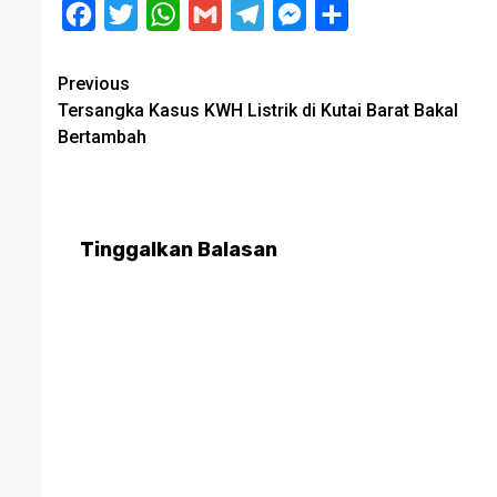
Facebook
Twitter
WhatsApp
Gmail
Telegram
Messenger
Share
Post
Previous
Tersangka Kasus KWH Listrik di Kutai Barat Bakal
navigation
Bertambah
Tinggalkan Balasan