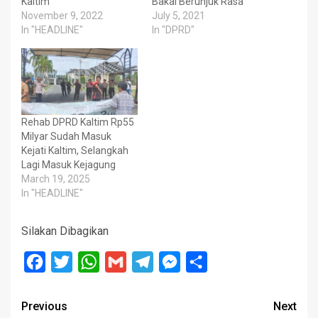
Kaltim
Bakal Berunjuk Rasa
November 9, 2022
July 5, 2021
In "HEADLINE"
In "DPRD"
Rehab DPRD Kaltim Rp55
Milyar Sudah Masuk
Kejati Kaltim, Selangkah
Lagi Masuk Kejagung
March 19, 2025
In "HEADLINE"
Silakan Dibagikan
Facebook
Twitter
WhatsApp
Gmail
Telegram
Messenger
Share
Post
Previous
Next