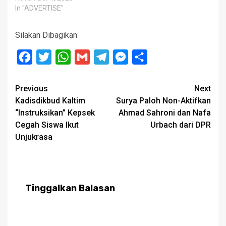
In "ADVERTISE"
Silakan Dibagikan
Facebook
Twitter
WhatsApp
Gmail
Telegram
Messenger
Share
Post
Previous
Next
Kadisdikbud Kaltim
Surya Paloh Non-Aktifkan
navigation
“Instruksikan” Kepsek
Ahmad Sahroni dan Nafa
Cegah Siswa Ikut
Urbach dari DPR
Unjukrasa
Tinggalkan Balasan