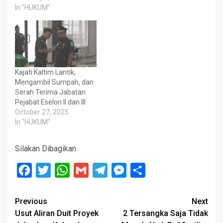
In "HUKUM"
Kajati Kaltim Lantik,
Mengambil Sumpah, dan
Serah Terima Jabatan
Pejabat Eselon II dan III
October 27, 2025
In "HUKUM"
Silakan Dibagikan
Facebook
Twitter
WhatsApp
Gmail
Telegram
Messenger
Share
Post
Previous
Next
Usut Aliran Duit Proyek
2 Tersangka Saja Tidak
navigation