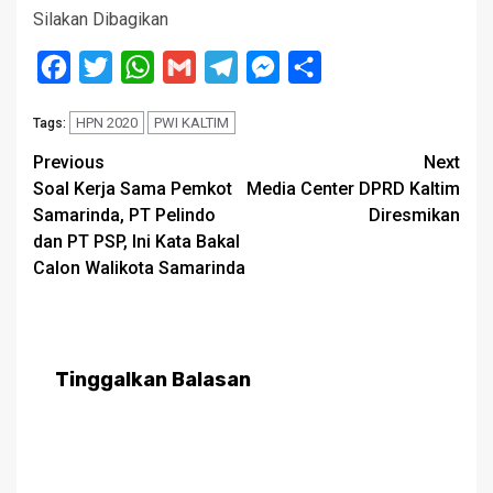
Silakan Dibagikan
Facebook
Twitter
WhatsApp
Gmail
Telegram
Messenger
Share
HPN 2020
PWI KALTIM
Tags:
Post
Previous
Next
Soal Kerja Sama Pemkot
Media Center DPRD Kaltim
navigation
Samarinda, PT Pelindo
Diresmikan
dan PT PSP, Ini Kata Bakal
Calon Walikota Samarinda
Tinggalkan Balasan