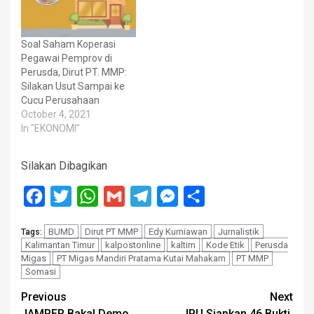
Soal Saham Koperasi
Pegawai Pemprov di
Perusda, Dirut PT. MMP:
Silakan Usut Sampai ke
Cucu Perusahaan
October 4, 2021
In "EKONOMI"
Silakan Dibagikan
Facebook
Twitter
WhatsApp
Gmail
Telegram
Messenger
Share
BUMD
Dirut PT MMP
Edy Kurniawan
Jurnalistik
Tags:
Kalimantan Timur
kalpostonline
kaltim
Kode Etik
Perusda
Migas
PT Migas Mandiri Pratama Kutai Mahakam
PT MMP
Somasi
Post
Previous
Next
JAMPER Bakal Demo
JPU Siapkan 46 Bukti,