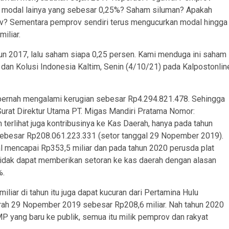
lik modal lainya yang sebesar 0,25%? Saham siluman? Apakah
v? Sementara pemprov sendiri terus mengucurkan modal hingga
iliar.
un 2017, lalu saham siapa 0,25 persen. Kami menduga ini saham
i dan Kolusi Indonesia Kaltim, Senin (4/10/21) pada Kalpostonlin
 pernah mengalami kerugian sebesar Rp4.294.821.478. Sehingga
Surat Direktur Utama PT. Migas Mandiri Pratama Nomor:
lihat juga kontribusinya ke Kas Daerah, hanya pada tahun
ebesar Rp208.061.223.331 (setor tanggal 29 Nopember 2019).
 mencapai Rp353,5 miliar dan pada tahun 2020 perusda plat
tidak dapat memberikan setoran ke kas daerah dengan alasan
%.
ar di tahun itu juga dapat kucuran dari Pertamina Hulu
rah 29 Nopember 2019 sebesar Rp208,6 miliar. Nah tahun 2020
MP yang baru ke publik, semua itu milik pemprov dan rakyat