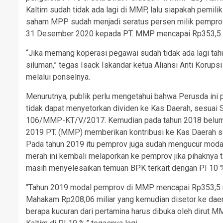
Kaltim sudah tidak ada lagi di MMP, lalu siapakah pemi
saham MPP sudah menjadi seratus persen milik pempro
31 Desember 2020 kepada PT. MMP mencapai Rp353,5 m
“Jika memang koperasi pegawai sudah tidak ada lagi tah
siluman,” tegas Isack Iskandar ketua Aliansi Anti Korups
melalui ponselnya.
Menurutnya, publik perlu mengetahui bahwa Perusda ini
tidak dapat menyetorkan dividen ke Kas Daerah, sesuai 
106/MMP-KT/V/2017. Kemudian pada tahun 2018 belum ter
2019 PT. (MMP) memberikan kontribusi ke Kas Daerah s
Pada tahun 2019 itu pemprov juga sudah mengucur modal
merah ini kembali melaporkan ke pemprov jika pihaknya 
masih menyelesaikan temuan BPK terkait dengan PI 10 
“Tahun 2019 modal pemprov di MMP mencapai Rp353,5 mili
Mahakam Rp208,06 miliar yang kemudian disetor ke dae
berapa kucuran dari pertamina harus dibuka oleh dirut M