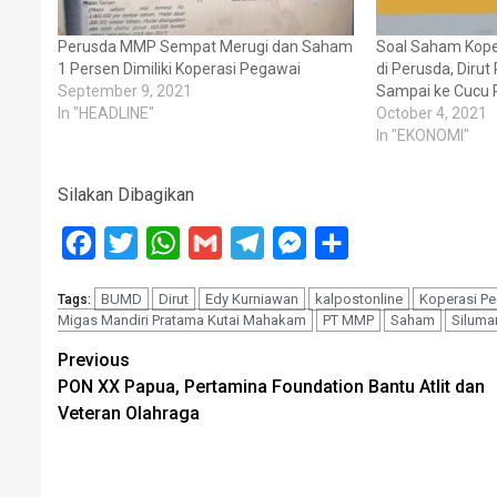
Perusda MMP Sempat Merugi dan Saham
Soal Saham Kope
1 Persen Dimiliki Koperasi Pegawai
di Perusda, Dirut
September 9, 2021
Sampai ke Cucu 
In "HEADLINE"
October 4, 2021
In "EKONOMI"
Silakan Dibagikan
Facebook
Twitter
WhatsApp
Gmail
Telegram
Messenger
Share
BUMD
Dirut
Edy Kurniawan
kalpostonline
Koperasi P
Tags:
Migas Mandiri Pratama Kutai Mahakam
PT MMP
Saham
Siluma
Post
Previous
PON XX Papua, Pertamina Foundation Bantu Atlit dan
navigation
Veteran Olahraga