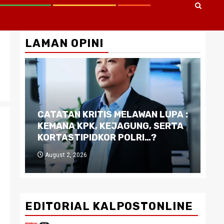
LAMAN OPINI
CATATAN KRITIS MELAWAN LUPA :
Di
KEMANA KPK, KEJAGUNG, SERTA
Ku
KORTASTIPIDKOR POLRI…?
Pe
August 2, 2026
J
EDITORIAL KALPOSTONLINE