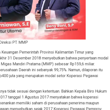
 Direksi PT. MMP
n Keuangan Pemerintah Provinsi Kalimantan Timur yang
berakhir 31 Desember 2018 menyebutkan bahwa penyertaan modal
 Migas Mandiri Pratama (MMP) sebesar Rp159,6 miliar.
erusahaan Daerah ini sebanyak 99,75%. Namun, dilaporan itu
p400 juta yang merupakan modal setor Koperasi Pegawai
ya tidak sesuai dengan ketentuan. Bahkan Kepala Biro Hukum
017 tanggal 1 Agustus 2017 menyatakan bahwa koperasi
perkenankan memiliki saham di perusahaan penerima maupun
rniawan menyebutkan sejak 2017 Koperasi Pegawai Pemprov