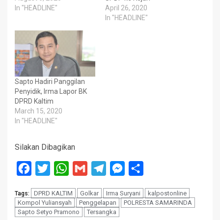
In "HEADLINE"
April 26, 2020
In "HEADLINE"
Sapto Hadiri Panggilan
Penyidik, Irma Lapor BK
DPRD Kaltim
March 15, 2020
In "HEADLINE"
Silakan Dibagikan
Facebook
Twitter
WhatsApp
Gmail
Telegram
Messenger
Share
DPRD KALTIM
Golkar
Irma Suryani
kalpostonline
Tags:
Kompol Yuliansyah
Penggelapan
POLRESTA SAMARINDA
Sapto Setyo Pramono
Tersangka