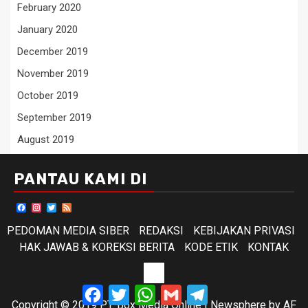
February 2020
January 2020
December 2019
November 2019
October 2019
September 2019
August 2019
PANTAU KAMI DI
Facebook
Instagram
Twitter
Feed
PEDOMAN MEDIA SIBER
REDAKSI
KEBIJAKAN PRIVASI
HAK JAWAB & KOREKSI BERITA
KODE ETIK
KONTAK
KODE
Facebook
Twitter
WhatsApp
Gmail
Telegram
ETIK
Copyright © 2019 PT. Box Media Online
|
Newsphere
by AF