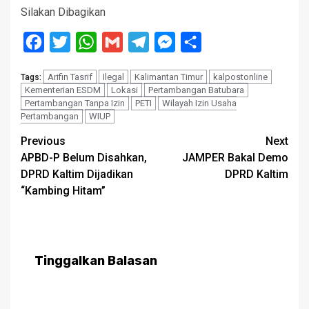
Silakan Dibagikan
Facebook
Twitter
WhatsApp
Gmail
Telegram
Messenger
Share
Arifin Tasrif
Ilegal
Kalimantan Timur
kalpostonline
Tags:
Kementerian ESDM
Lokasi
Pertambangan Batubara
Pertambangan Tanpa Izin
PETI
Wilayah Izin Usaha
Pertambangan
WIUP
Post
Previous
Next
APBD-P Belum Disahkan,
JAMPER Bakal Demo
navigation
DPRD Kaltim Dijadikan
DPRD Kaltim
“Kambing Hitam”
Tinggalkan Balasan