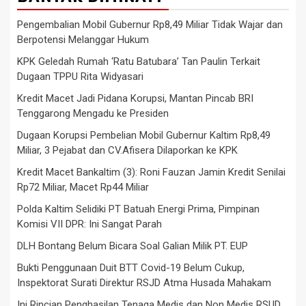
Pengembalian Mobil Gubernur Rp8,49 Miliar Tidak Wajar dan
Berpotensi Melanggar Hukum
KPK Geledah Rumah ‘Ratu Batubara’ Tan Paulin Terkait
Dugaan TPPU Rita Widyasari
Kredit Macet Jadi Pidana Korupsi, Mantan Pincab BRI
Tenggarong Mengadu ke Presiden
Dugaan Korupsi Pembelian Mobil Gubernur Kaltim Rp8,49
Miliar, 3 Pejabat dan CV.Afisera Dilaporkan ke KPK
Kredit Macet Bankaltim (3): Roni Fauzan Jamin Kredit Senilai
Rp72 Miliar, Macet Rp44 Miliar
Polda Kaltim Selidiki PT Batuah Energi Prima, Pimpinan
Komisi VII DPR: Ini Sangat Parah
DLH Bontang Belum Bicara Soal Galian Milik PT. EUP
Bukti Penggunaan Duit BTT Covid-19 Belum Cukup,
Inspektorat Surati Direktur RSJD Atma Husada Mahakam
Ini Rincian Penghasilan Tenaga Medis dan Non Medis RSUD