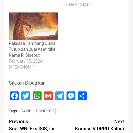
In "NASIONAL"
Raksasa Tambang Dunia
Tutup dan Jual Aset Nikel,
Nama RI Disebut
February 15, 2024
In "EKONOMI"
Silakan Dibagikan
Facebook
Twitter
WhatsApp
Gmail
Telegram
Messenger
Share
GAME
TIONGKOK
Tags:
Post
Previous
Next
Soal WNI Eks ISIS, Ini
Komisi IV DPRD Kaltim
navigation