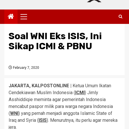
Primary
Menu
Soal WNI Eks ISIS, Ini
Sikap ICMI & PBNU
February 7, 2020
JAKARTA, KALPOSTONLINE |
Ketua Umum Ikatan
Cendekiawan Muslim Indonesia (
ICMI
) Jimly
Asshiddiqie meminta agar pemerintah Indonesia
mencabut paspor milik para warga negara Indonesia
(
WNI
)
yang pernah menjadi anggota Islamic State of
Iraq and Syria (
ISIS
). Menurutnya, itu perlu agar mereka
jera.