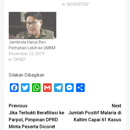
In "ADVERTISE"
Jamkrida Harus Beri
Perhatian Lebih ke UMKM
December 12, 2019
In "DPRD"
Silakan Dibagikan
Facebook
Twitter
WhatsApp
Gmail
Telegram
Messenger
Share
Post
Previous
Next
Jika Terbukti Berafiliasi ke
Jumlah Positif Malaria di
navigation
Parpol, Pimpinan DPRD
Kaltim Capai 61 Kasus
Minta Peserta Dicoret