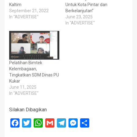
Kaltim
Untuk Kota Pintar dan
September 21, 2022
Berkelanjutan”
In "ADVERTISE"
June 23, 2025
In "ADVERTISE"
Pelatihan Bimtek
Kelembagaan,
Tingkatkan SDM Dinas PU
Kukar
June 11, 2025
In "ADVERTISE"
Silakan Dibagikan
Facebook
Twitter
WhatsApp
Gmail
Telegram
Messenger
Share