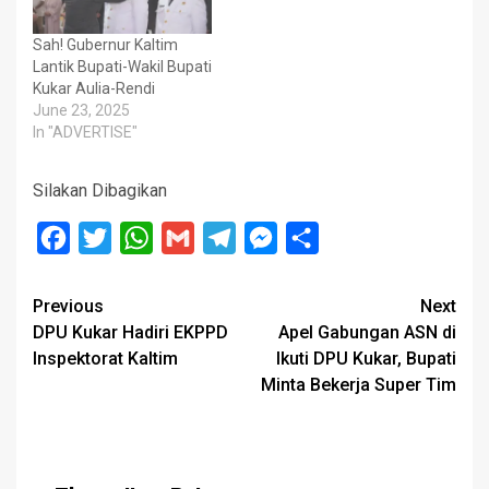
Sah! Gubernur Kaltim
Lantik Bupati-Wakil Bupati
Kukar Aulia-Rendi
June 23, 2025
In "ADVERTISE"
Silakan Dibagikan
Facebook
Twitter
WhatsApp
Gmail
Telegram
Messenger
Share
Post
Previous
Next
DPU Kukar Hadiri EKPPD
Apel Gabungan ASN di
navigation
Inspektorat Kaltim
Ikuti DPU Kukar, Bupati
Minta Bekerja Super Tim